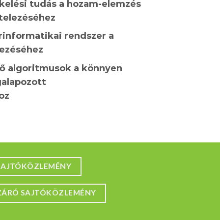
ékelési tudás a hozam-elemzés
itelezéséhez
rinformatikai rendszer a
rezéséhez
ő algoritmusok a könnyen
alapozott
oz
SAJTÓKÖZLEMÉNY
ZÁRÓ SAJTÓKÖZLEMÉNY