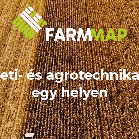
Adatgyűjtéstől
a tervezésig