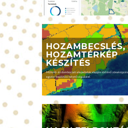
HOZAMBECSLÉS,
HOZAMTÉRKÉP
KÉSZÍTÉS
Műhold- és domborzati alapadatok alapján történő zónaképzés
egyéni beállítási lehetőségekkel.