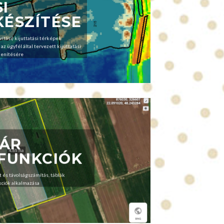
I
KÉSZÍTÉSE
vítási) kijuttatási térképek
z ügyfél által tervezett kijuttatási
lenítésére
TÁR
 FUNKCIÓK
t és távolságszámítás, táblák
kciók alkalmazása