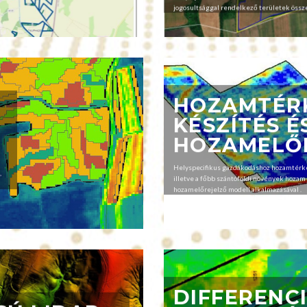
jogosultsággal rendelkező területek össz
HOZAMTÉR
KÉSZÍTÉS É
HOZAMELŐ
Helyspecifikus gazdákodáshoz hozamtérkép
,
illetve a főbb szántóföldi növények hozam 
hozamelőrejelző modell alkalmazásával .
DIFFERENC