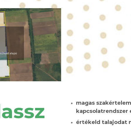
 műhold alapú
lassz
magas szakértelem 
kapcsolatrendszer
értékeld talajodat