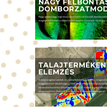
NAGY FELBONTÁ
DOMBORZATMOD
Nagy pontosságú légi lézerszkenneléssel készült domborzatm
meghatározhatóak a táblán belüli eróziós viszonyok. Országos 
TALAJTERMÉKEN
ELEMZÉS
A talajvizsgálati adatok és a zónatérképek feltöltési, megosztá
megjelenítési lehetősége, a főbb talajtermékenységi mutató
növénytermesztést limitáló tényezők és a tápanyagellátottsá
megjelenítése, illetve összevetése a biomassza nagyságával.