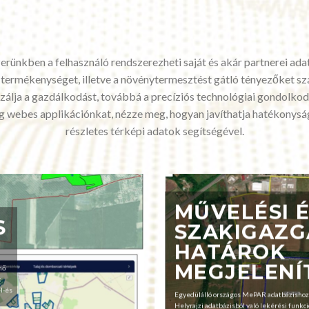
nkben a felhasználó rendszerezheti saját és akár partnerei adat
 termékenységet, illetve a növénytermesztést gátló tényezőket 
álja a gazdálkodást, továbbá a precíziós technológiai gondolkodás
eg webes applikációnkat, nézze meg, hogyan javíthatja hatékonysá
részletes térképi adatok segítségével.
MŰVELÉSI 
S
SZAKIGAZG
HATÁROK
MEGJELENÍ
nő
k
l-és
Egyedülálló országos MePAR adatbázishoz
Helyrajzi adatbázisból való lekérési funkc