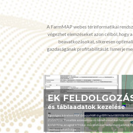
A FarmMAP webes térinformatikai rendszerü
végezhet elemzéseket azon célból, hogy a
beavatkozásokat, sikeresen optimaliz
gazdaságának profitabilitását. Ismerje m
EK FELDOLGOZÁ
és táblaadatok kezelése
Egységes kérelem PDF űrlapjainak digitális adatbázisba törté
átalakítása. Parcellák azonosítása és térinformatikai fedvénye
kialakítása, az agrotechnikai műveleteket tartalmazó adatok fe
letöltési lehetősége .