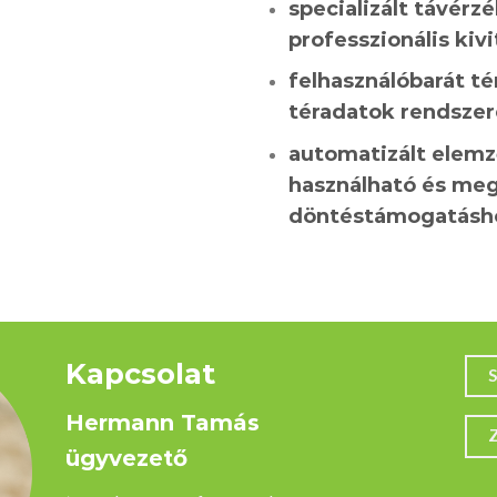
specializált távérz
professzionális kiv
felhasználóbarát té
téradatok rendsze
automatizált elemz
használható és meg
döntéstámogatásh
Kapcsolat
Hermann Tamás
ügyvezető