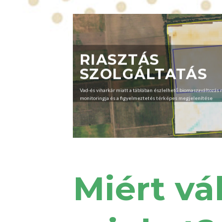
RIASZTÁS
SZOLGÁLTATÁS
Vad-és viharkár miatt a táblában észlelhető biomaszaváltozás
monitoringja és a figyelmeztetés térképes megjelenítése
Miért vá