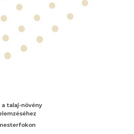
a talaj-növény
 elemzéséhez
 mesterfokon