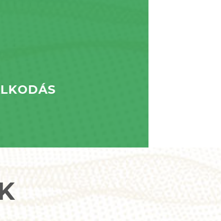
ÁLKODÁS
K