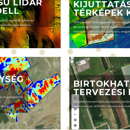
SÚ LIDAR
KIJUTTATÁS
ELL
TÉRKÉPEK 
odell, amelyből pontosan
Differenciált (műtrágyázási, vetési, talajja
elérhetőségű adatbázis.
generálása, továbbá lehetőséget nyújtunk a
térképek tárolására, megosztására, megje
YSÉG
BIRTOKHA
TERVEZÉSI
si és kategorizált
k,
Beépített tervező funkció (rajzolás, terüle
g térképes
szerkesztése). AÖP, AKG tervezéshez fun