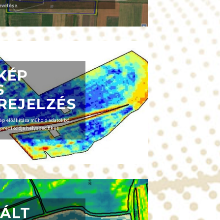
evetése.
KÉP
S
REJELZÉS
 előállítása műhold adatokból,
predikciója helyspecifikus
IÁLT