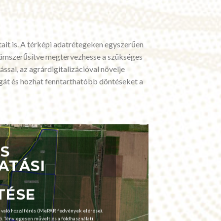
ait is. A térképi adatrétegeken egyszerűen
számszerűsítve megtervezhesse a szükséges
sal, az agrárdigitalizációval növelje
gát és hozhat fenntarthatóbb döntéseket a
ÉS
ATÁSI
TÉSE
 való hozzáférés (MePAR fedvények elérése).
ió. Ténylegesen művelt és a földhasználati